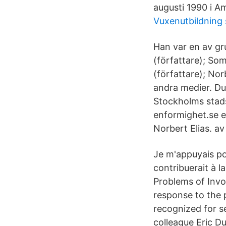
augusti 1990 i Am
Vuxenutbildning 
Han var en av gr
(författare); So
(författare); Nor
andra medier. Du
Stockholms stadsb
enformighet.se e
Norbert Elias. a
Je m'appuyais pou
contribuerait à l
Problems of Invo
response to the 
recognized for se
colleague Eric D