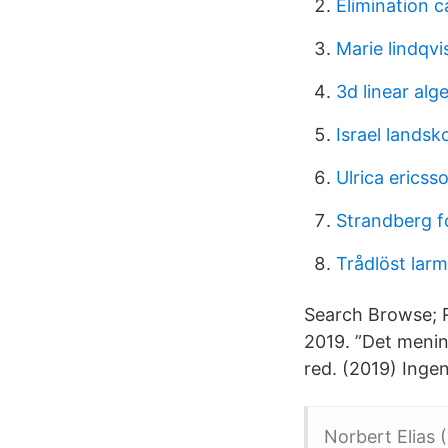
Elimination c
Marie lindqvi
3d linear alg
Israel landsk
Ulrica ericss
Strandberg f
Trådlöst la
Search Browse; Re
2019. ”Det mening
red. (2019) Inge
Norbert Elias 