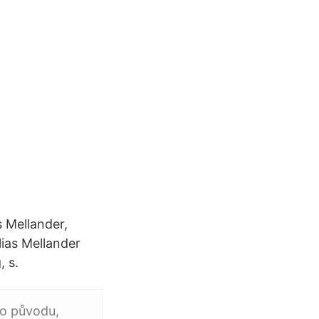
s Mellander,
lias Mellander
 s.
ho původu,