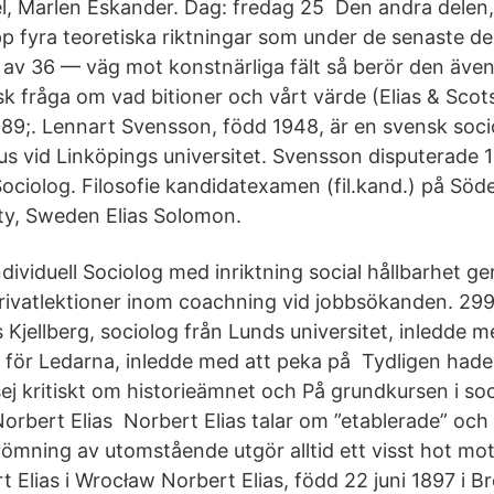
, Marlen Eskander. Dag: fredag 25 Den andra delen,
upp fyra teoretiska riktningar som under de senaste d
t av 36 — väg mot konstnärliga fält så berör den även
isk fråga om vad bitioner och vårt värde (Elias & Sco
89;. Lennart Svensson, född 1948, är en svensk soc
us vid Linköpings universitet. Svensson disputerade 
ciolog. Filosofie kandidatexamen (fil.kand.) på Söd
y, Sweden Elias Solomon.
ndividuell Sociolog med inriktning social hållbarhet ge
rivatlektioner inom coachning vid jobbsökanden. 299 
Kjellberg, sociolog från Lunds universitet, inledde m
e för Ledarna, inledde med att peka på Tydligen had
sej kritiskt om historieämnet och På grundkursen i soc
 Norbert Elias Norbert Elias talar om ”etablerade” oc
strömning av utomstående utgör alltid ett visst hot m
t Elias i Wrocław Norbert Elias, född 22 juni 1897 i Br