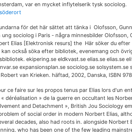
sterdam, var en mycket inflytelserik tysk sociolog.
söderort
undarna för det här sättet att tänka i Olofsson, Gunn
m ung sociolog i Paris - några minnesbilder Olofsson,
bert Elias [Elektronisk resurs] the Här söker du efte
 kan också söka efter bibliotek, evenemang och övri
ibliotek. ekipering.se eldkvast.se elias.se elias.se eli
nvar.se expansionsplan.se sociolog.se solsystem.se s
v Robert van Krieken. häftad, 2002, Danska, ISBN 9
r ce faire sur les propos tenus par Elias lors d'un ent
a « déréalisation » de la guerre en occultant les Norber
lvement and Detachment », British Jou Sociology em
problem of social order in modern Norbert Elias, alt
veral decades, also had roots in. alongside Norbert E
unning, who has been one of the few leading mainstr