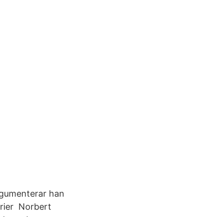
argumenterar han
orier Norbert