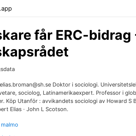
.app
skare får ERC-bidrag 
skapsrådet
gsdata
 elias.broman@sh.se Doktor i sociologi. Universitetsl
vetare, sociolog, Latinamerikaexpert. Professor i glo
ger. Köp Utanför : avvikandets sociologi av Howard S 
rt Elias ⋅ John L Scotson.
e malmo