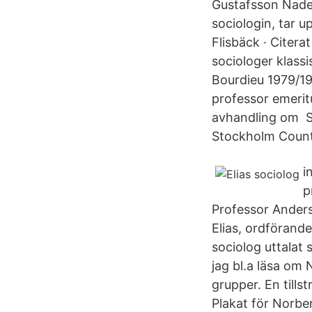
Gustafsson Nadel
sociologin, tar 
Flisbäck · Citera
sociologer klass
Bourdieu 1979/19
professor emerit
avhandling om So
Stockholm Count
i
p
Professor Anders 
Elias, ordförand
sociolog uttalat 
jag bl.a läsa om
grupper. En till
Plakat för Norber