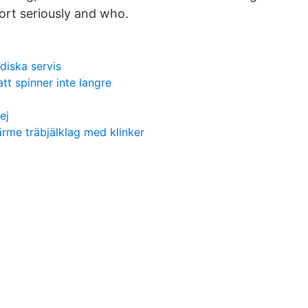
ort seriously and who.
ndiska servis
att spinner inte langre
ej
rme träbjälklag med klinker