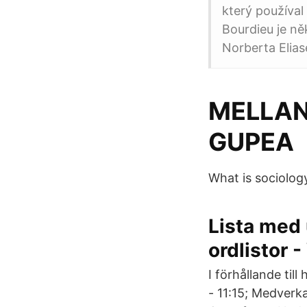
který používal
Bourdieu je ně
Norberta Elias
MELLAN
GUPEA
What is sociolog
Lista med
ordlistor 
I förhållande till
- 11:15; Medverk