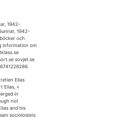
ar, 1942-
 Gunnar, 1942-
r böcker och
g information om
tklass.se
ort.se sovjet.se
788741226286.
retien Elias
t Elias, «
erged in
hough not
lias and his
eam sociologists