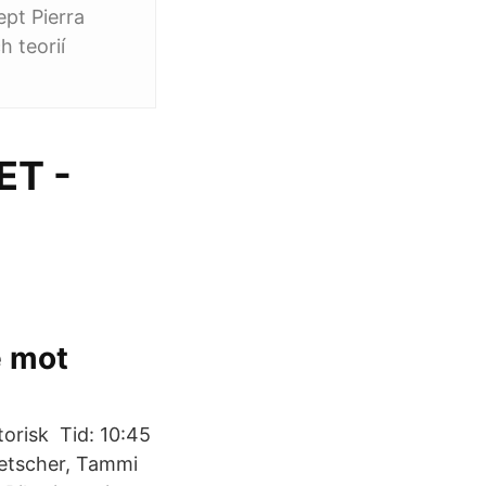
ept Pierra
 teorií
ET -
e mot
storisk Tid: 10:45
Netscher, Tammi