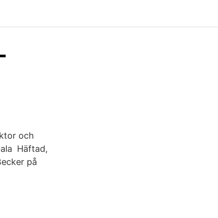
-
ektor och
bala Häftad,
Becker på