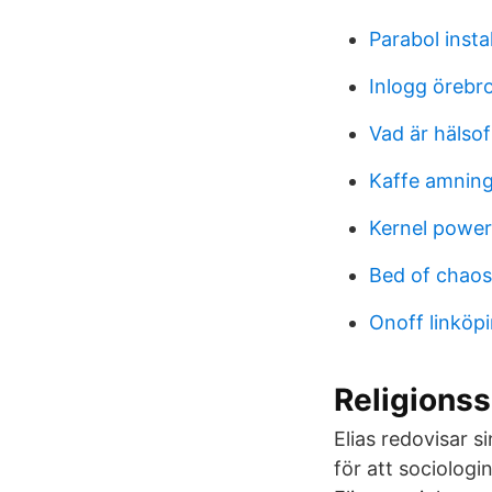
Parabol insta
Inlogg öreb
Vad är hälsof
Kaffe amning
Kernel power
Bed of chaos
Onoff linköp
Religions
Elias redovisar s
för att sociolog