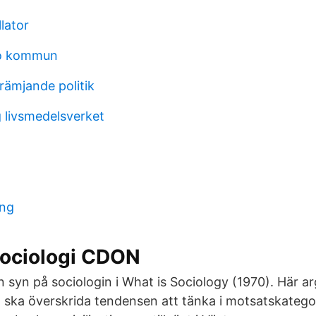
llator
ro kommun
rämjande politik
 livsmedelsverket
ing
sociologi CDON
in syn på sociologin i What is Sociology (1970). Här 
in ska överskrida tendensen att tänka i motsatskateg