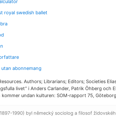
alculator
st royal swedish ballet
ebra
od
on
orfattare
rm utan abonnemang
sources. Authors; Librarians; Editors; Societies Elia
sfulla livet” i Anders Carlander, Patrik Öhberg och E
n kommer undan kulturen: SOM-rapport 75, Göteborg,
(1897-1990) byl německý sociolog a filosof židovské