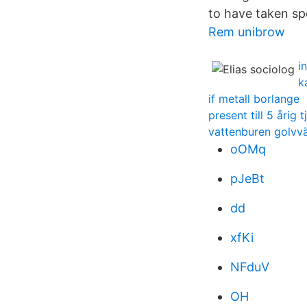
to have taken sp
Rem unibrow
i
k
if metall borlange
present till 5 årig tj
vattenburen golvvä
oOMq
pJeBt
dd
xfKi
NFduV
OH