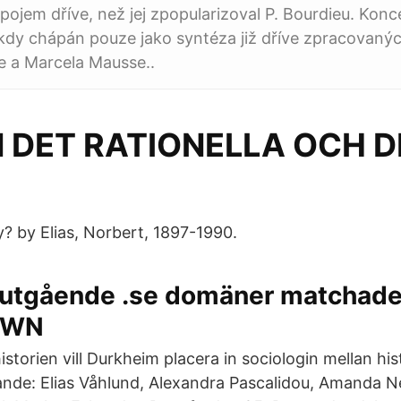
 pojem dříve, než jej zpopularizoval P. Bourdieu. Konc
kdy chápán pouze jako syntéza již dříve zpracovaných
e a Marcela Mausse..
 DET RATIONELLA OCH D
y? by Elias, Norbert, 1897-1990.
 utgående .se domäner matchad
- WN
 historien vill Durkheim placera in sociologin mellan hi
ande: Elias Våhlund, Alexandra Pascalidou, Amanda 