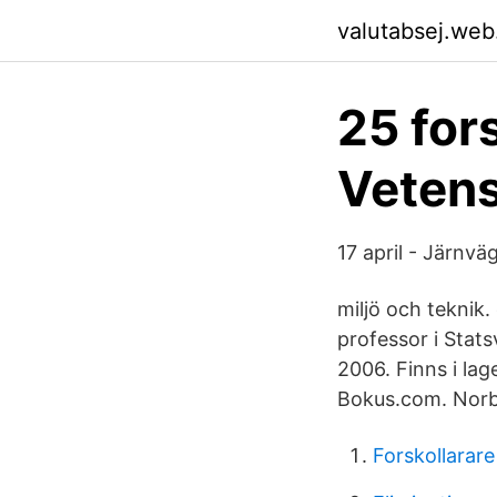
valutabsej.web
25 for
Veten
17 april - Järnvä
miljö och teknik.
professor i Stats
2006. Finns i la
Bokus.com. Norbe
Forskollarar