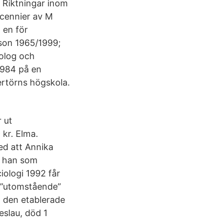
 Riktningar inom
ecennier av M
 en för
tson 1965/1999;
iolog och
1984 på en
ertörns högskola.
r ut
kr. Elma.
ed att Annika
e han som
iologi 1992 får
h ”utomstående”
ot den etablerade
eslau, död 1