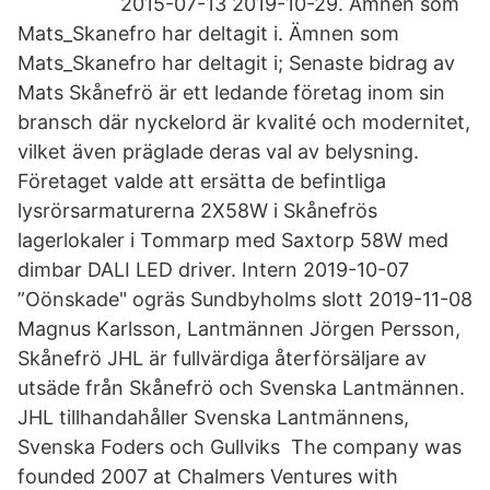
‎2015-07-13 ‎2019-10-29. Ämnen som
Mats_Skanefro har deltagit i. Ämnen som
Mats_Skanefro har deltagit i; Senaste bidrag av
Mats Skånefrö är ett ledande företag inom sin
bransch där nyckelord är kvalité och modernitet,
vilket även präglade deras val av belysning.
Företaget valde att ersätta de befintliga
lysrörsarmaturerna 2X58W i Skånefrös
lagerlokaler i Tommarp med Saxtorp 58W med
dimbar DALI LED driver. Intern 2019-10-07
”Oönskade" ogräs Sundbyholms slott 2019-11-08
Magnus Karlsson, Lantmännen Jörgen Persson,
Skånefrö JHL är fullvärdiga återförsäljare av
utsäde från Skånefrö och Svenska Lantmännen.
JHL tillhandahåller Svenska Lantmännens,
Svenska Foders och Gullviks The company was
founded 2007 at Chalmers Ventures with