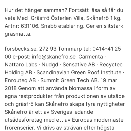
Hur det hänger samman? Fortsätt läsa så får du
veta Med Gräsfrö Österlen Villa, Skånefrö 1 kg.
Artnr: 631106. Snabb etablering. Ger en slitstark
gräsmatta.
forsbecks.se. 272 93 Tommarp tel: 0414-41 25
00 e-post: info@skanefro.se Carmenta ·
Nattaro Labs · Nudgd · Sensative AB · Recyctec
Holding AB · Scandinavian Green Roof Institute ·
Enrouteq AB · Summit Green Tech AB. 19 mar
2018 Genom att använda biomassa i form av
egna restprodukter från produktionen av utsäde
och gräsfrö kan Skånefrö skapa fyra nyttigheter
Skånefrö är ett av Sveriges ledande
utsädesföretag med ett av Europas modernaste
frörenserier. Vi drivs av strävan efter högsta