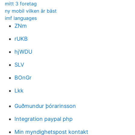
mitt 3 foretag
ny mobil vilken är bäst
imf languages
ZNm
rUKB
hjWDU
SLV
BOnGr
Lkk
Guðmundur þórarinsson
Integration paypal php
Min myndighetspost kontakt