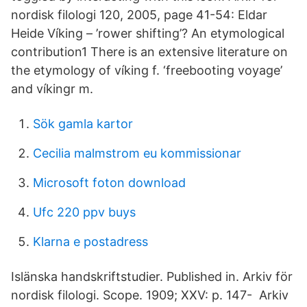
nordisk filologi 120, 2005, page 41-54: Eldar
Heide Víking – ’rower shifting’? An etymological
contribution1 There is an extensive literature on
the etymology of víking f. ‘freebooting voyage’
and víkingr m.
Sök gamla kartor
Cecilia malmstrom eu kommissionar
Microsoft foton download
Ufc 220 ppv buys
Klarna e postadress
Islänska handskriftstudier. Published in. Arkiv för
nordisk filologi. Scope. 1909; XXV: p. 147- Arkiv