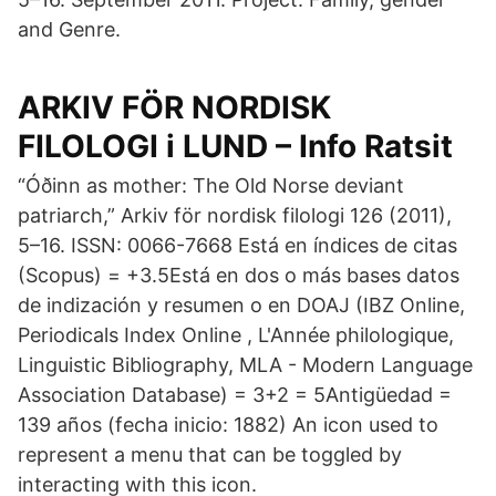
and Genre.
ARKIV FÖR NORDISK
FILOLOGI i LUND – Info Ratsit
“Óðinn as mother: The Old Norse deviant
patriarch,” Arkiv för nordisk filologi 126 (2011),
5–16. ISSN: 0066-7668 Está en índices de citas
(Scopus) = +3.5Está en dos o más bases datos
de indización y resumen o en DOAJ (IBZ Online,
Periodicals Index Online , L'Année philologique,
Linguistic Bibliography, MLA - Modern Language
Association Database) = 3+2 = 5Antigüedad =
139 años (fecha inicio: 1882) An icon used to
represent a menu that can be toggled by
interacting with this icon.