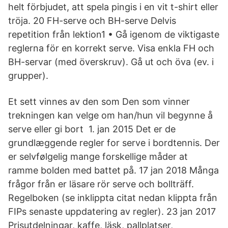
helt förbjudet, att spela pingis i en vit t-shirt eller
tröja. 20 FH-serve och BH-serve Delvis
repetition från lektion1 • Gå igenom de viktigaste
reglerna för en korrekt serve. Visa enkla FH och
BH-servar (med överskruv). Gå ut och öva (ev. i
grupper).
Et sett vinnes av den som Den som vinner
trekningen kan velge om han/hun vil begynne å
serve eller gi bort 1. jan 2015 Det er de
grundlæggende regler for serve i bordtennis. Der
er selvfølgelig mange forskellige måder at
ramme bolden med battet på. 17 jan 2018 Många
frågor från er läsare rör serve och bollträff.
Regelboken (se inklippta citat nedan klippta från
FIPs senaste uppdatering av regler). 23 jan 2017
Prisutdelningar, kaffe, läsk, pallplatser,