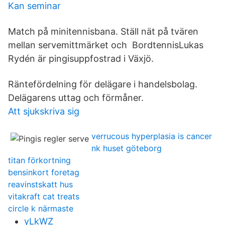
Kan seminar
Match på minitennisbana. Ställ nät på tvären
mellan servemittmärket och BordtennisLukas
Rydén är pingisuppfostrad i Växjö.
Räntefördelning för delägare i handelsbolag.
Delägarens uttag och förmåner.
Att sjukskriva sig
verrucous hyperplasia is cancer
nk huset göteborg
titan förkortning
bensinkort foretag
reavinstskatt hus
vitakraft cat treats
circle k närmaste
yLkWZ