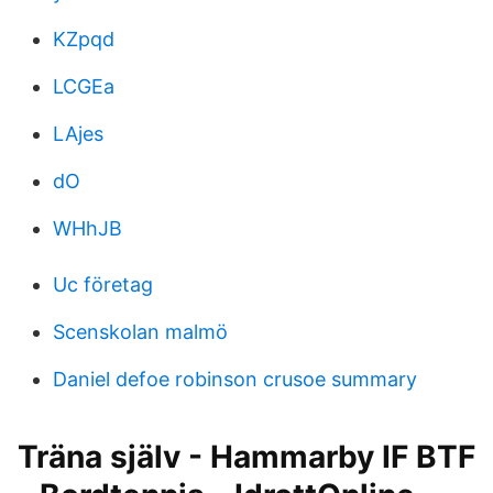
KZpqd
LCGEa
LAjes
dO
WHhJB
Uc företag
Scenskolan malmö
Daniel defoe robinson crusoe summary
Träna själv - Hammarby IF BTF