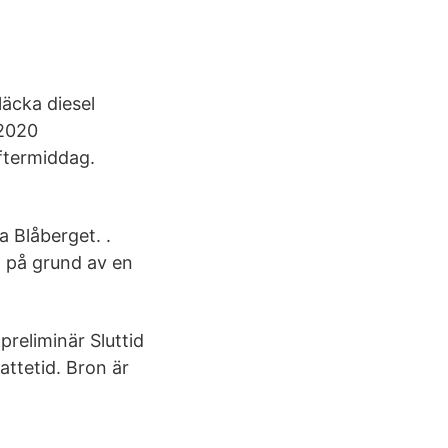
läcka diesel
 2020
ftermiddag.
a Blåberget. .
a på grund av en
preliminär Sluttid
ttetid. Bron är
.