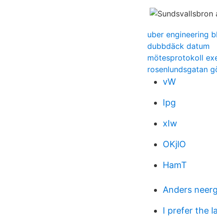
uber engineering b
dubbdäck datum
mötesprotokoll ex
rosenlundsgatan g
vW
Ipg
xIw
OKjlO
HamT
Anders neerg
I prefer the l