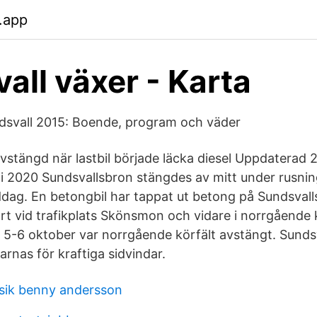
.app
all växer - Karta
dsvall 2015: Boende, program och väder
vstängd när lastbil började läcka diesel Uppdaterad 
ni 2020 Sundsvallsbron stängdes av mitt under rusnin
ag. En betongbil har tappat ut betong på Sundsvall
rt vid trafikplats Skönsmon och vidare i norrgående 
 5-6 oktober var norrgående körfält avstängt. Sunds
rnas för kraftiga sidvindar.
sik benny andersson