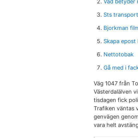
Vad betyder 
Sts transpor
Bjorkman fil
Skapa epost 
Nettotobak
Gå med i fack
Väg 1047 från To
Västerdalälven v
tisdagen fick po
Trafiken väntas 
genvägen genom 
vara helt avstängd