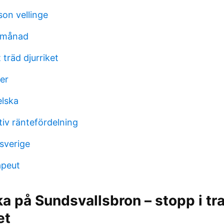
son vellinge
e månad
 träd djurriket
er
lska
tiv räntefördelning
sverige
apeut
ka på Sundsvallsbron – stopp i tra
et