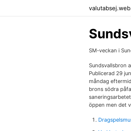
valutabsej.web
Sundsv
SM-veckan i Sun
Sundsvallsbron a
Publicerad 29 ju
måndag eftermidd
brons södra påfa
saneringsarbetet
öppen men det va
Dragspelsmu