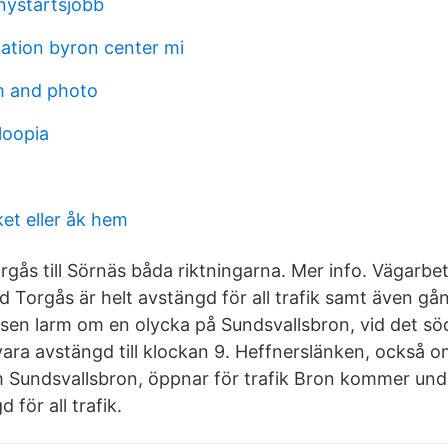
nystartsjobb
tation byron center mi
m and photo
loopia
et eller åk hem
rgås till Sörnäs båda riktningarna. Mer info. Vägarbe
id Torgås är helt avstängd för all trafik samt även g
lisen larm om en olycka på Sundsvallsbron, vid det sö
vara avstängd till klockan 9. Heffnerslänken, också 
Sundsvallsbron, öppnar för trafik Bron kommer unde
 för all trafik.