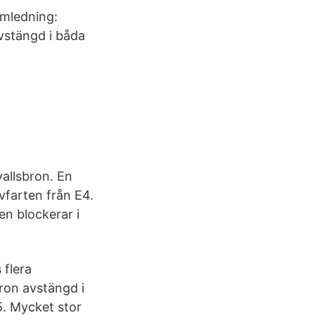
Omledning:
vstängd i båda
allsbron. En
vfarten från E4.
en blockerar i
 flera
ron avstängd i
. Mycket stor