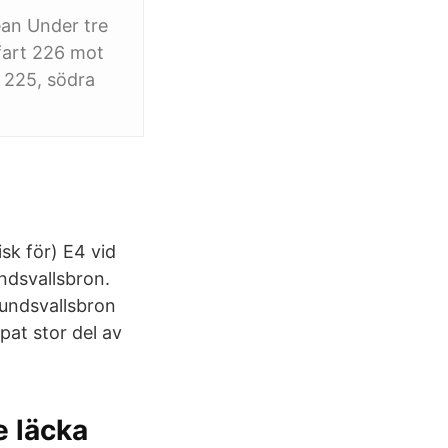
ean Under tre
vfart 226 mot
 225, södra
sk för) E4 vid
ndsvallsbron.
Sundsvallsbron
pat stor del av
e läcka