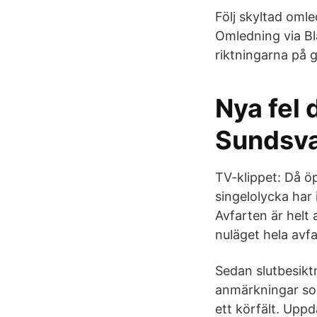
Följ skyltad omle
Omledning via Bl
riktningarna på g
Nya fel 
Sundsva
TV-klippet: Då ö
singelolycka har
Avfarten är helt 
nuläget hela avfa
Sedan slutbesikt
anmärkningar som
ett körfält. Upp