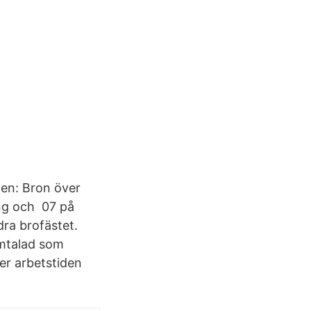
ten: Bron över
ång och 07 på
dra brofästet.
omtalad som
r arbetstiden