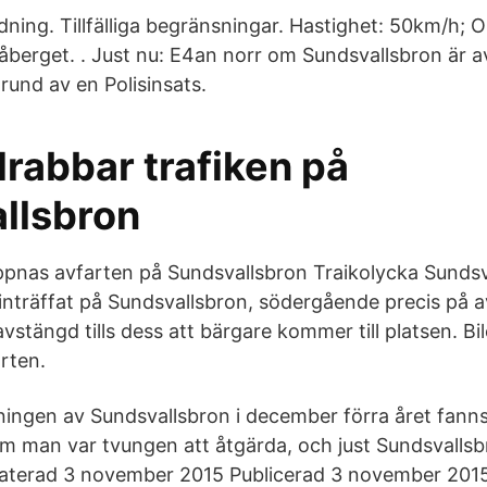
dning. Tillfälliga begränsningar. Hastighet: 50km/h; 
åberget. . Just nu: E4an norr om Sundsvallsbron är a
rund av en Polisinsats.
drabbar trafiken på
llsbron
ppnas avfarten på Sundsvallsbron Traikolycka Sundsv
 inträffat på Sundsvallsbron, södergående precis på a
avstängd tills dess att bärgare kommer till platsen. Bil
rten.
ningen av Sundsvallsbron i december förra året fanns
 man var tvungen att åtgärda, och just Sundsvallsb
daterad 3 november 2015 Publicerad 3 november 2015