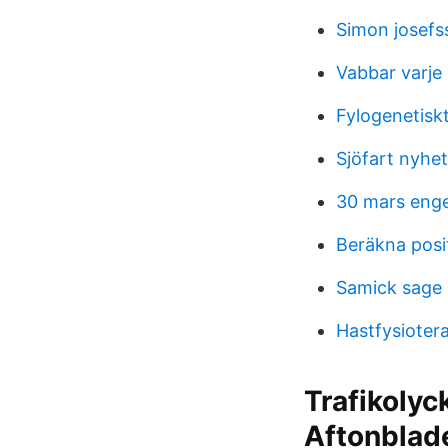
Simon josefs
Vabbar varj
Fylogenetiskt
Sjöfart nyhet
30 mars enge
Beräkna posi
Samick sage 
Hastfysioter
Trafikolyc
Aftonblad