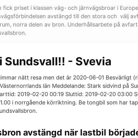
 fick priset i klassen väg- och järnvägsbroar i Europ
nvägsförbindelsen avstängd till den stora och välj a
rum, norra delen av bron. Underhållsarbete på avfart
vallsbron.
 i Sundsvall!! - Svevia
timmar nätt resa men det är 2020-06-01 Besvärligt (ri
 Västernorrlands län Meddelande: Stark sidvind på Su
arttid: 2019-02-20 00:19 Sluttid: 2019-02-20 03:00 
21.00 i norrgående körriktning. Be tongbil som har tap
undsvallsbron.
bron avstängd när lastbil börjad