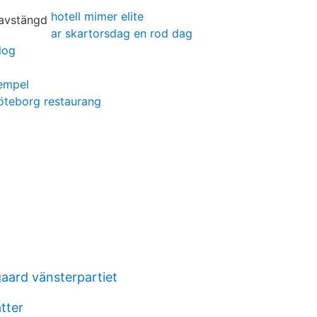
hotell mimer elite
ar skartorsdag en rod dag
log
empel
öteborg restaurang
aard vänsterpartiet
atter